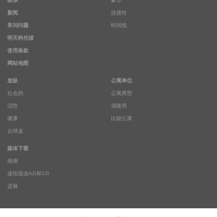
联系
豪华
新闻
连接性
常问问题
时间线
明天科伦坡
使用条款
网站地图
放纵
公寓单位
社会的
公寓类型
活性
顶楼房
健康
比较公寓
台球桌
媒体下载
画廊
虚拟漫游AR和VR
进展