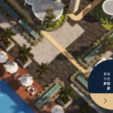
看着
为您
梦想
家